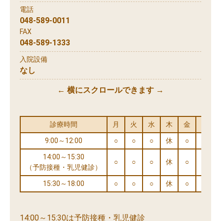
電話
048-589-0011
FAX
048-589-1333
入院設備
なし
← 横にスクロールできます →
診療時間
月
火
水
木
金
土
9:00～12:00
○
○
○
休
○
○
14:00～15:30
○
○
○
休
○
○
（予防接種・乳児健診）
15:30～18:00
○
○
○
休
○
※
14:00～15:30は予防接種・乳児健診