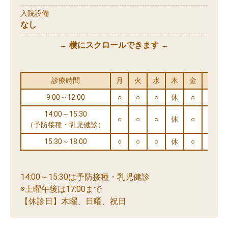
入院設備
なし
← 横にスクロールできます →
診療時間
月
火
水
木
金
土
9:00～12:00
○
○
○
休
○
○
14:00～15:30
○
○
○
休
○
○
（予防接種・乳児健診）
15:30～18:00
○
○
○
休
○
※
14:00～15:30は予防接種・乳児健診
※土曜午後は17:00まで
【休診日】木曜、日曜、祝日