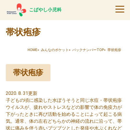
こばやし小児科
帯状疱疹
HOME
»
みんなのポケット
»
バックナンバーTOP
» 帯状疱疹
帯状疱疹
2020. 8. 31更新
子どもの頃に感染した水ぼうそうと同じ水痘・帯状疱疹
ウイルスが、疲れやストレスなどの影響で体の免疫力が
下がったときに再び活動を始めることによって起こる病
気。通常、体の左右どちらかの神経の流れに沿って、帯
状に痛みを伴う赤いブツブツとした発疹や水ぶくれなど