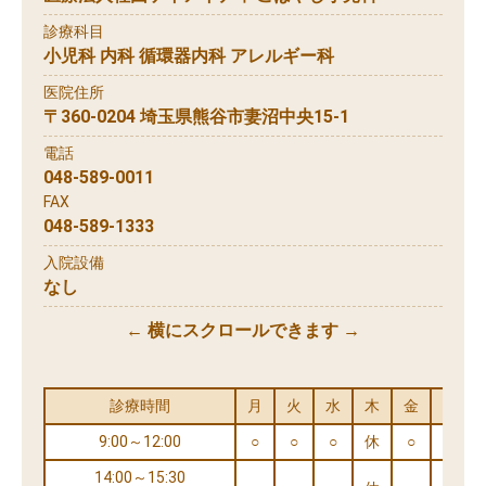
診療科目
小児科 内科 循環器内科 アレルギー科
医院住所
〒360-0204 埼玉県熊谷市妻沼中央15-1
電話
048-589-0011
FAX
048-589-1333
入院設備
なし
← 横にスクロールできます →
診療時間
月
火
水
木
金
土
9:00～12:00
○
○
○
休
○
○
14:00～15:30