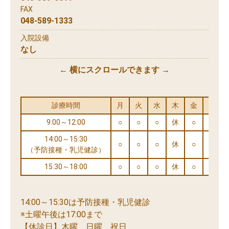
FAX
048-589-1333
入院設備
なし
← 横にスクロールできます →
診療時間
月
火
水
木
金
土
9:00～12:00
○
○
○
休
○
○
14:00～15:30
○
○
○
休
○
○
（予防接種・乳児健診）
15:30～18:00
○
○
○
休
○
※
14:00～15:30は予防接種・乳児健診
※土曜午後は17:00まで
【休診日】木曜、日曜、祝日