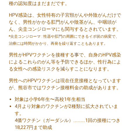
種の認知度はまだまだです。
HPV感染は、女性特有の子宮頸がんや外陰がんだけで
なく、男性がかかる肛門がんや陰茎がん、中咽頭が
ん、尖圭コンジローマにも関与するとされています。
*尖圭コンジローマ : 性器や肛門の周囲にできるイボ状の病変で、
治療には時間がかかり、再発を繰り返すこともあります。
男性がHPVワクチンを接種する事で、自身のHPV感染
によるこれらのがん等を予防できるほか、性行為によ
る女性への感染リスクを減らすことになります。
男性へのHPVワクチンは現在任意接種となっています
が、熊谷市ではワクチン接種料金の助成があります。
対象は小学6年生〜高校1年生相当
4月より対象のワクチンが2種類に拡大されていま
す。
4価ワクチン（ガーダシル）…………1回の接種につき
18,227円まで助成