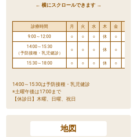
← 横にスクロールできます →
診療時間
月
火
水
木
金
土
9:00～12:00
○
○
○
休
○
○
14:00～15:30
○
○
○
休
○
○
（予防接種・乳児健診）
15:30～18:00
○
○
○
休
○
※
14:00～15:30は予防接種・乳児健診
※土曜午後は17:00まで
【休診日】木曜、日曜、祝日
地図