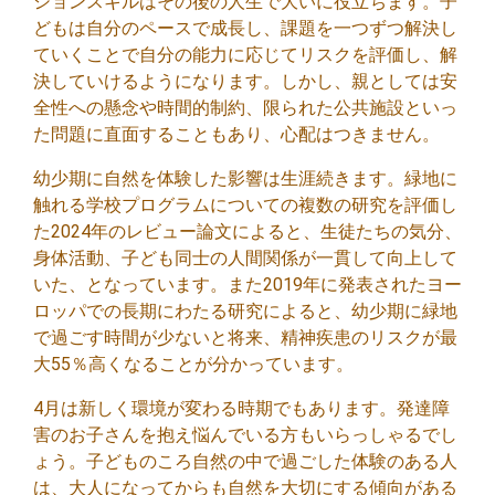
ションスキルはその後の人生で大いに役立ちます。子
どもは自分のペースで成長し、課題を一つずつ解決し
ていくことで自分の能力に応じてリスクを評価し、解
決していけるようになります。しかし、親としては安
全性への懸念や時間的制約、限られた公共施設といっ
た問題に直面することもあり、心配はつきません。
幼少期に自然を体験した影響は生涯続きます。緑地に
触れる学校プログラムについての複数の研究を評価し
た2024年のレビュー論文によると、生徒たちの気分、
身体活動、子ども同士の人間関係が一貫して向上して
いた、となっています。また2019年に発表されたヨー
ロッパでの長期にわたる研究によると、幼少期に緑地
で過ごす時間が少ないと将来、精神疾患のリスクが最
大55％高くなることが分かっています。
4月は新しく環境が変わる時期でもあります。発達障
害のお子さんを抱え悩んでいる方もいらっしゃるでし
ょう。子どものころ自然の中で過ごした体験のある人
は、大人になってからも自然を大切にする傾向がある